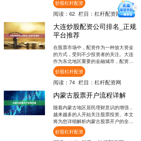
炒股杠杆配资
光。面对市场上琳琅....
阅读：
62
栏目：
杠杆配资网
大连炒股配资公司排名_正规
平台推荐
在股票市场中，配资作为一种放大资金
的方式，受到不少投资者的关注。大连
作为东北地区重要的金融城市，配资公
司数量众多，但质量参差不齐。对于投
炒股杠杆配资
资者而言，选择一家正规、....
阅读：
74
栏目：
杠杆配资网
内蒙古股票开户流程详解
随着内蒙古地区居民理财意识的增强，
越来越多的人开始关注股票投资。本文
将为您详细解析内蒙古股票开户的全流
程，帮助您快速、顺利地开启投资之
炒股杠杆配资
旅。 ## 一、开户前的准....