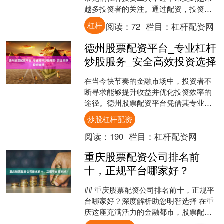
越多投资者的关注。通过配资，投资者
可以用较少的自有资金撬动更大的投资
杠杆
阅读：
72
栏目：
杠杆配资网
规模，从而放大收益。然而....
德州股票配资平台_专业杠杆
炒股服务_安全高效投资选择
在当今快节奏的金融市场中，投资者不
断寻求能够提升收益并优化投资效率的
途径。德州股票配资平台凭借其专业的
杠杆炒股服务和安全高效的投资环境炒
炒股杠杆配资
股杠杆配资，正成为越来越....
阅读：
190
栏目：
杠杆配资网
重庆股票配资公司排名前
十，正规平台哪家好？
## 重庆股票配资公司排名前十，正规平
台哪家好？深度解析助您明智选择 在重
庆这座充满活力的金融都市，股票配资
市场日益活跃，吸引了众多投资者的目