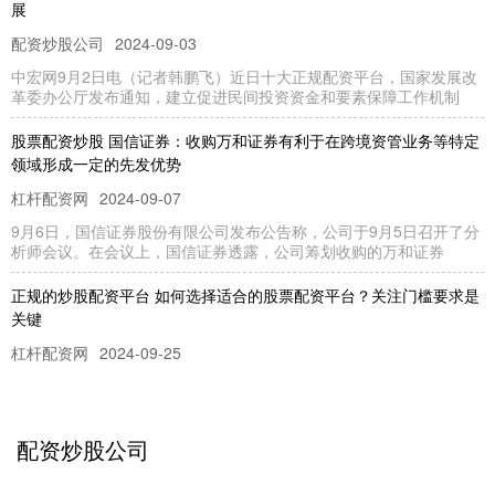
展
配资炒股公司
2024-09-03
中宏网9月2日电（记者韩鹏飞）近日十大正规配资平台，国家发展改
革委办公厅发布通知，建立促进民间投资资金和要素保障工作机制
股票配资炒股 国信证券：收购万和证券有利于在跨境资管业务等特定
领域形成一定的先发优势
杠杆配资网
2024-09-07
9月6日，国信证券股份有限公司发布公告称，公司于9月5日召开了分
析师会议。在会议上，国信证券透露，公司筹划收购的万和证券
正规的炒股配资平台 如何选择适合的股票配资平台？关注门槛要求是
关键
杠杆配资网
2024-09-25
配资炒股是一种融资方式正规的炒股配资平台，允许投资者借用资金
进行股票交易。配资公司提供杠杆，通常为 1:1 到 1:10
配资炒股公司
济南银环期货配资公司 如何选择适合的股票配资平台？关注门槛要求
是关键